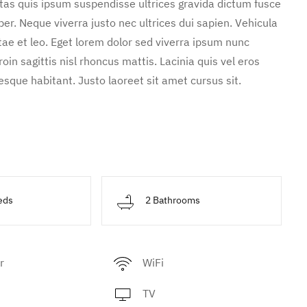
stas quis ipsum suspendisse ultrices gravida dictum fusce
. Neque viverra justo nec ultrices dui sapien. Vehicula
ae et leo. Eget lorem dolor sed viverra ipsum nunc
in sagittis nisl rhoncus mattis. Lacinia quis vel eros
sque habitant. Justo laoreet sit amet cursus sit.
eds
2 Bathrooms
r
WiFi
TV