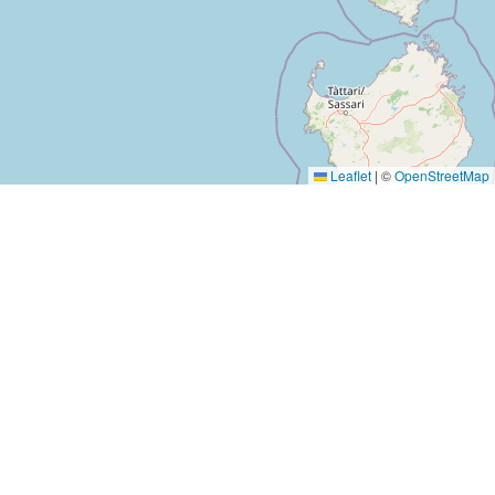
Leaflet
|
©
OpenStreetMap