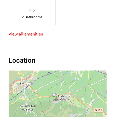
2 Bathrooms
View all amenities
Location