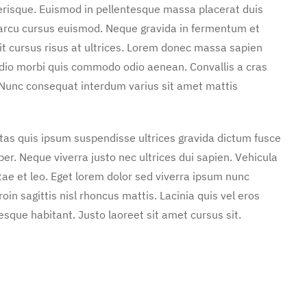
erisque. Euismod in pellentesque massa placerat duis
n arcu cursus euismod. Neque gravida in fermentum et
it cursus risus at ultrices. Lorem donec massa sapien
 odio morbi quis commodo odio aenean. Convallis a cras
Nunc consequat interdum varius sit amet mattis
stas quis ipsum suspendisse ultrices gravida dictum fusce
. Neque viverra justo nec ultrices dui sapien. Vehicula
ae et leo. Eget lorem dolor sed viverra ipsum nunc
in sagittis nisl rhoncus mattis. Lacinia quis vel eros
sque habitant. Justo laoreet sit amet cursus sit.