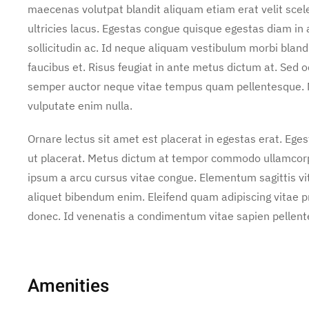
maecenas volutpat blandit aliquam etiam erat velit scel
ultricies lacus. Egestas congue quisque egestas diam i
sollicitudin ac. Id neque aliquam vestibulum morbi bland
faucibus et. Risus feugiat in ante metus dictum at. Sed
semper auctor neque vitae tempus quam pellentesque. 
vulputate enim nulla.
Ornare lectus sit amet est placerat in egestas erat. Ege
ut placerat. Metus dictum at tempor commodo ullamcorper
ipsum a arcu cursus vitae congue. Elementum sagittis vit
aliquet bibendum enim. Eleifend quam adipiscing vitae pro
donec. Id venenatis a condimentum vitae sapien pellente
Amenities