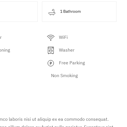
d
1 Bathroom
r
WiFi
oning
Washer
Free Parking
Non Smoking
mco laboris nisi ut aliquip ex ea commodo consequat.
sse cillum dolore eu fugiat nulla pariatur. Excepteur sint