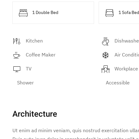
1 Double Bed
1 Sofa Be
Kitchen
Dishwashe
Coffee Maker
Air Conditi
TV
Workplace
Shower
Accessible
Architecture
Ut enim ad minim veniam, quis nostrud exercitation ulla
Duis aute irure dolor in reprehenderit in voluptate velit e