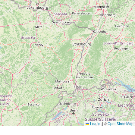
Leaflet
|
©
OpenStreetMap