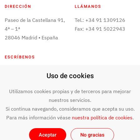
DIRECCIÓN
LLÁMANOS
Paseo de la Castellana 91,
Tel.: +34 91 1309126
4ª – 1ª
Fax: +34 91 5022943
28046 Madrid • España
ESCRÍBENOS
info@bit4data.com
Uso de cookies
Utilizamos cookies propias y de terceros para mejorar
nuestros servicios.
©
2024
BIT4DATA. Todos los derechos reservados. Aviso legal y
términos de uso.
Declaración de accesibilidad
.
Si continua navegando, consideramos que acepta su uso.
Para más información véase
nuestra política de cookies
.
Aceptar
No gracias