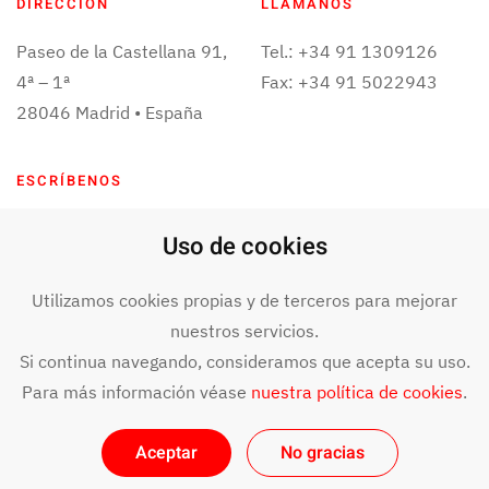
DIRECCIÓN
LLÁMANOS
Paseo de la Castellana 91,
Tel.: +34 91 1309126
4ª – 1ª
Fax: +34 91 5022943
28046 Madrid • España
ESCRÍBENOS
info@bit4data.com
Uso de cookies
Utilizamos cookies propias y de terceros para mejorar
nuestros servicios.
©
2024
BIT4DATA. Todos los derechos reservados. Aviso legal y
términos de uso.
Declaración de accesibilidad
.
Si continua navegando, consideramos que acepta su uso.
Para más información véase
nuestra política de cookies
.
Aceptar
No gracias