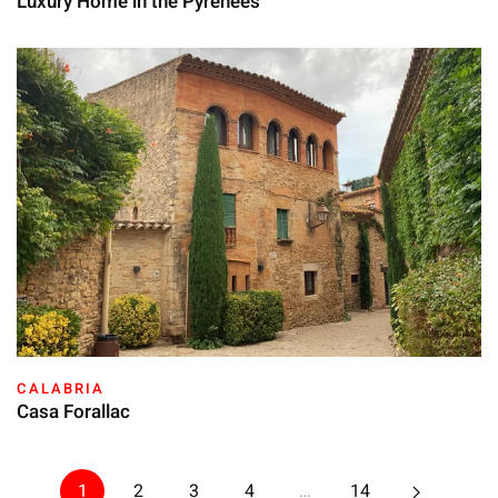
Luxury Home in the Pyrenees
CALABRIA
Casa Forallac
1
2
3
4
…
14