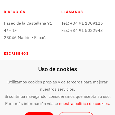
DIRECCIÓN
LLÁMANOS
Paseo de la Castellana 91,
Tel.: +34 91 1309126
4ª – 1ª
Fax: +34 91 5022943
28046 Madrid • España
ESCRÍBENOS
info@bit4data.com
Uso de cookies
Utilizamos cookies propias y de terceros para mejorar
nuestros servicios.
©
2024
BIT4DATA. Todos los derechos reservados. Aviso legal y
términos de uso.
Declaración de accesibilidad
.
Si continua navegando, consideramos que acepta su uso.
Para más información véase
nuestra política de cookies
.