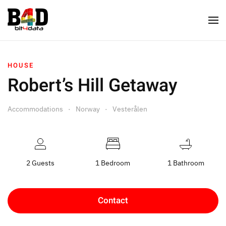
HOUSE
Robert’s Hill Getaway
Accommodations
Norway
Vesterålen
2 Guests
1 Bedroom
1 Bathroom
Contact