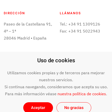
DIRECCIÓN
LLÁMANOS
Paseo de la Castellana 91,
Tel.: +34 91 1309126
4ª – 1ª
Fax: +34 91 5022943
28046 Madrid • España
ESCRÍBENOS
Uso de cookies
info@bit4data.com
Utilizamos cookies propias y de terceros para mejorar
nuestros servicios.
Si continua navegando, consideramos que acepta su uso.
©
2024
BIT4DATA. Todos los derechos reservados. Aviso legal y
términos de uso.
Declaración de accesibilidad
.
Para más información véase
nuestra política de cookies
.
Aceptar
No gracias