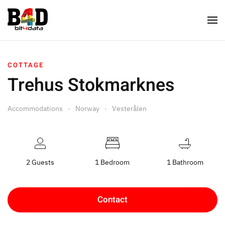
COTTAGE
Trehus Stokmarknes
Accommodations
Norway
Vesterålen
2 Guests
1 Bedroom
1 Bathroom
Contact