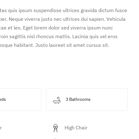
stas quis ipsum suspendisse ultrices gravida dictum fusce
. Neque viverra justo nec ultrices dui sapien. Vehicula
ae et leo. Eget lorem dolor sed viverra ipsum nunc
in sagittis nisl rhoncus mattis. Lacinia quis vel eros
sque habitant. Justo laoreet sit amet cursus sit.
eds
3 Bathrooms
r
High Chair