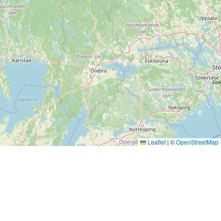
Leaflet
|
©
OpenStreetMap