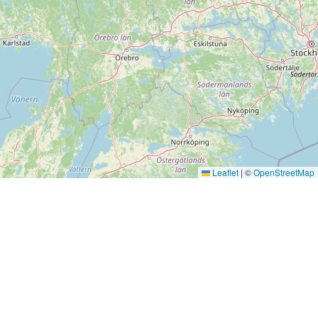
Leaflet
|
©
OpenStreetMap