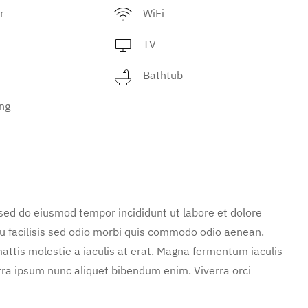
r
WiFi
TV
Bathtub
ng
 sed do eiusmod tempor incididunt ut labore et dolore
u facilisis sed odio morbi quis commodo odio aenean.
attis molestie a iaculis at erat. Magna fermentum iaculis
rra ipsum nunc aliquet bibendum enim. Viverra orci