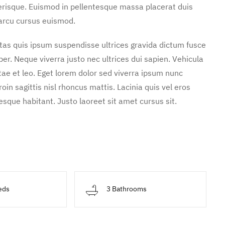
erisque. Euismod in pellentesque massa placerat duis
 arcu cursus euismod.
stas quis ipsum suspendisse ultrices gravida dictum fusce
. Neque viverra justo nec ultrices dui sapien. Vehicula
ae et leo. Eget lorem dolor sed viverra ipsum nunc
in sagittis nisl rhoncus mattis. Lacinia quis vel eros
sque habitant. Justo laoreet sit amet cursus sit.
eds
3 Bathrooms