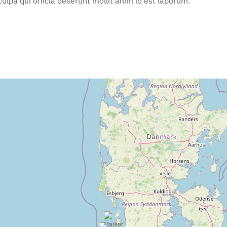
ulpa qui officia deserunt mollit anim id est laborum.