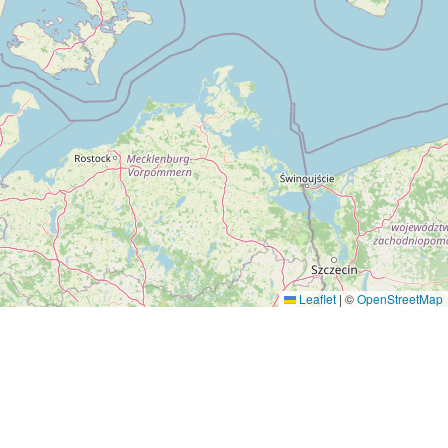
Leaflet
|
©
OpenStreetMap