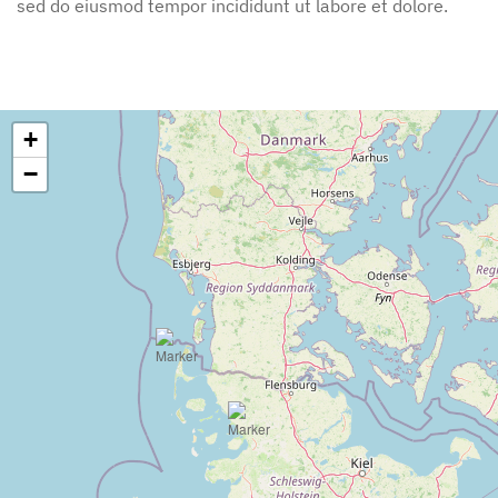
sed do eiusmod tempor incididunt ut labore et dolore.
+
−