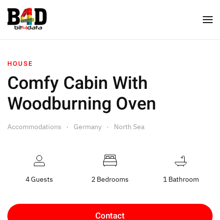
HOUSE
Comfy Cabin With
Woodburning Oven
Accommodations
Germany
North Sea
4 Guests
2 Bedrooms
1 Bathroom
Contact