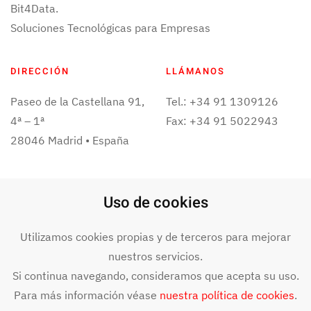
Bit4Data.
Soluciones Tecnológicas para Empresas
DIRECCIÓN
LLÁMANOS
Paseo de la Castellana 91,
Tel.: +34 91 1309126
4ª – 1ª
Fax: +34 91 5022943
28046 Madrid • España
ESCRÍBENOS
Uso de cookies
info@bit4data.com
Utilizamos cookies propias y de terceros para mejorar
nuestros servicios.
Si continua navegando, consideramos que acepta su uso.
©
2024
BIT4DATA. Todos los derechos reservados. Aviso legal y
Para más información véase
nuestra política de cookies
.
términos de uso.
Declaración de accesibilidad
.