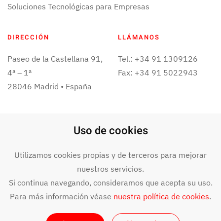
Soluciones Tecnológicas para Empresas
DIRECCIÓN
LLÁMANOS
Paseo de la Castellana 91,
Tel.: +34 91 1309126
4ª – 1ª
Fax: +34 91 5022943
28046 Madrid • España
ESCRÍBENOS
Uso de cookies
info@bit4data.com
Utilizamos cookies propias y de terceros para mejorar
nuestros servicios.
Si continua navegando, consideramos que acepta su uso.
©
2024
BIT4DATA. Todos los derechos reservados. Aviso legal y
términos de uso.
Declaración de accesibilidad
.
Para más información véase
nuestra política de cookies
.