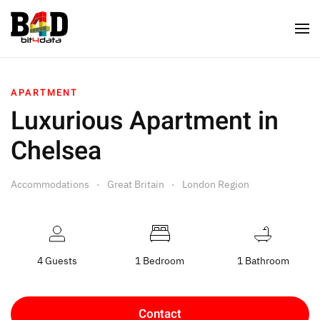
APARTMENT
Luxurious Apartment in
Chelsea
Accommodations
Great Britain
London Region
4 Guests
1 Bedroom
1 Bathroom
Contact