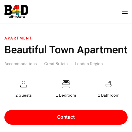
APARTMENT
Beautiful Town Apartment
Accommodations
Great Britain
London Region
2 Guests
1 Bedroom
1 Bathroom
Contact