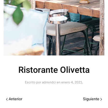
Ristorante Olivetta
Escrito por
admindci
en
enero 4, 2021
.
Anterior
Siguiente