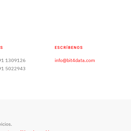
OS
ESCRÍBENOS
 91 1309126
info@bit4data.com
 91 5022943
icios.