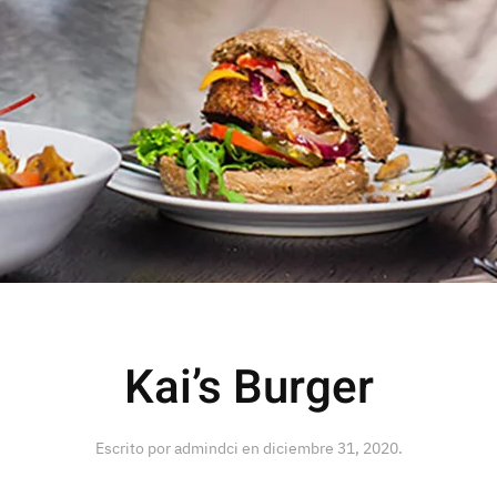
Kai’s Burger
Escrito por
admindci
en
diciembre 31, 2020
.