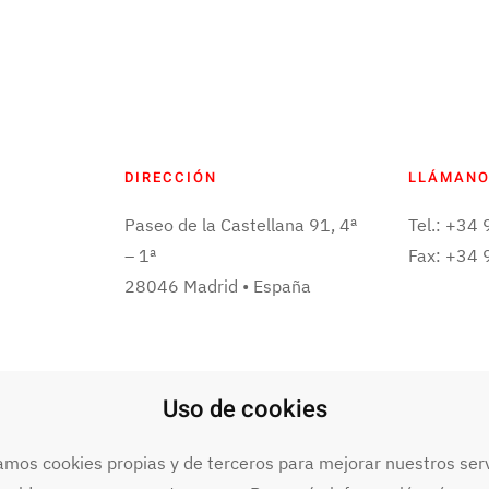
DIRECCIÓN
LLÁMAN
Paseo de la Castellana 91, 4ª
Tel.: +34
– 1ª
Fax: +34
28046 Madrid • España
Uso de cookies
términos de uso.
Declaración de accesibilidad
.
zamos cookies propias y de terceros para mejorar nuestros serv