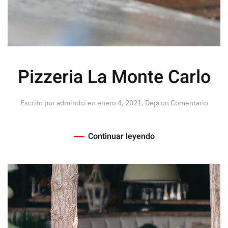
Pizzeria La Monte Carlo
Escrito por
admindci
en
enero 4, 2021
.
Deja un Comentario
Continuar leyendo