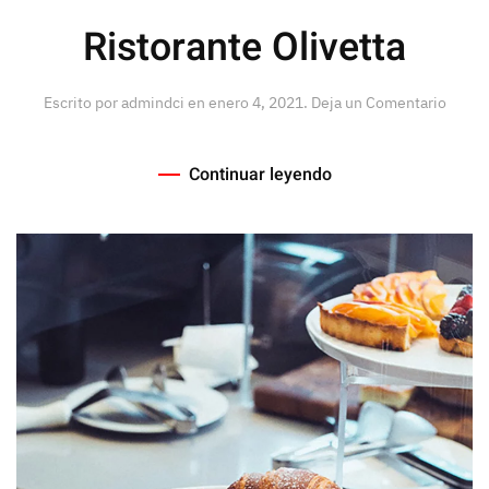
Ristorante Olivetta
Escrito por
admindci
en
enero 4, 2021
.
Deja un Comentario
Continuar leyendo