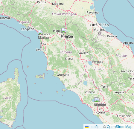
Leaflet
|
©
OpenStreetMap