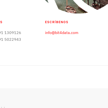
OS
ESCRÍBENOS
 91 1309126
info@bit4data.com
 91 5022943